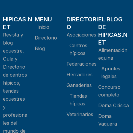
HIPICAS.N
MENU
DIRECTORI
EL BLOG
ET
O
DE
Inicio
HIPICAS.N
Revista y
Asociaciones
Directorio
ET
blog
Centros
Blog
Alimentación
ecuestre,
hípicos
equina
Guía y
Federaciones
Directorio
Apuntes
Herradores
de centros
legales
hípicos,
Ganaderias
Concurso
tiendas
completo
Tiendas
ecuestres
hípicas
Doma Clásica
y
Veterinarios
profesiona
Doma
les del
Vaquera
mundo de