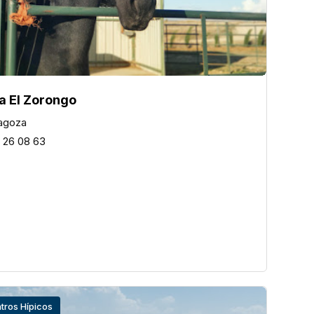
a El Zorongo
agoza
 26 08 63
tros Hípicos