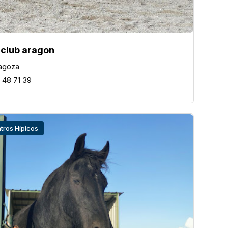
 club aragon
agoza
 48 71 39
tros Hípicos