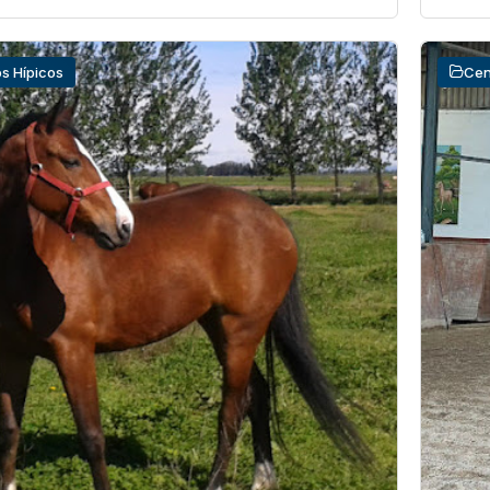
s Hípicos
Cen