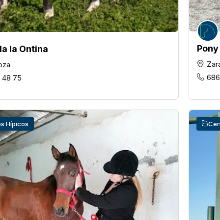
Pony
a la Ontina
Zar
oza
686
 48 75
s Hípicos
Cen