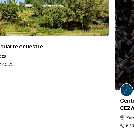
 cuarte ecuestre
oza
2 45 25
Cent
CEZ
Zar
678