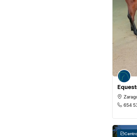
Equest
Zarag
654 5
Centro