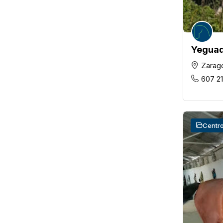
Yeguad
Zarag
607 21
Centro