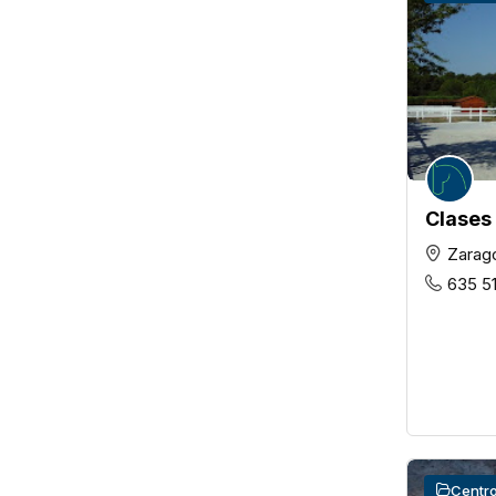
Clases
Zarag
635 5
Centro