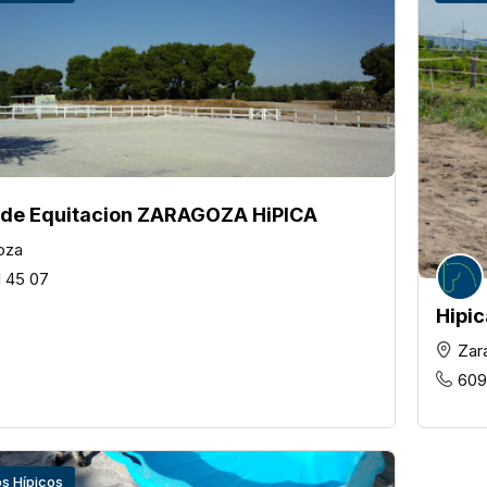
 de Equitacion ZARAGOZA HiPICA
oza
1 45 07
Hipic
Zar
609
s Hípicos