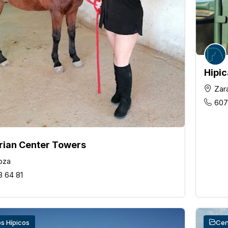
Hipic
Zar
607
rian Center Towers
oza
3 64 81
s Hípicos
Cen