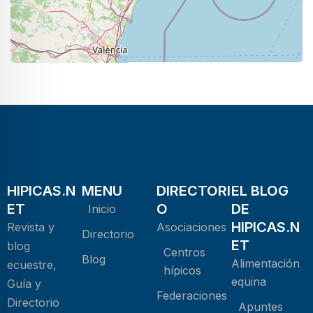
|
©
contributors
Leaflet
OpenStreetMap
HIPICAS.N
MENU
DIRECTORI
EL BLOG
ET
O
DE
Inicio
HIPICAS.N
Revista y
Asociaciones
Directorio
ET
blog
Centros
Blog
Alimentación
ecuestre,
hípicos
equina
Guía y
Federaciones
Directorio
Apuntes