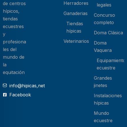
Herradores
de centros
legales
hípicos,
Ganaderias
Concurso
tiendas
completo
Tiendas
ecuestres
hípicas
Doma Clásica
y
Veterinarios
profesiona
Doma
les del
Vaquera
mundo de
Equipamiento
la
ecuestre
equitación
Grandes
jinetes
info@hipicas,net
Facebook
Instalaciones
hípicas
Mundo
ecuestre