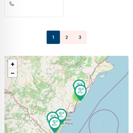
1
2
3
+
−
4
4