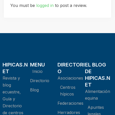
You must be
logged in
to post a review.
HIPICAS.N
MENU
DIRECTORI
EL BLOG
ET
O
DE
Inicio
HIPICAS.N
Revista y
Asociaciones
Directorio
ET
blog
Centros
Blog
Alimentación
ecuestre,
hípicos
equina
Guía y
Federaciones
Directorio
Apuntes
Herradores
de centros
legales