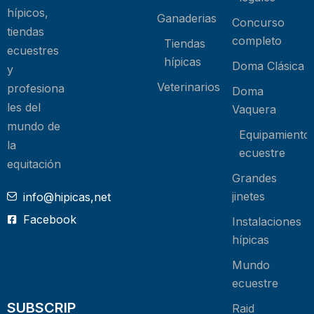
hípicos,
Ganaderias
Concurso
tiendas
completo
Tiendas
ecuestres
hípicas
Doma Clásica
y
Veterinarios
profesiona
Doma
les del
Vaquera
mundo de
Equipamiento
la
ecuestre
equitación
Grandes
jinetes
info@hipicas,net
Facebook
Instalaciones
hípicas
Mundo
ecuestre
SUBSCRIP
Raid