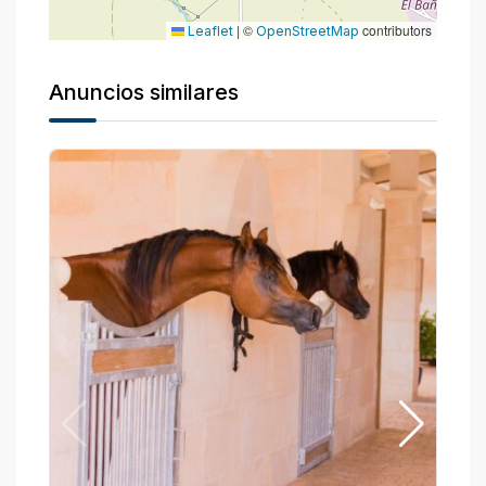
|
©
contributors
Leaflet
OpenStreetMap
Anuncios similares
P