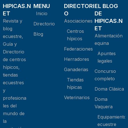
HIPICAS.N
MENU
DIRECTORI
EL BLOG
ET
O
DE
Inicio
HIPICAS.N
Revista y
Asociaciones
Directorio
ET
blog
Centros
Blog
Alimentación
ecuestre,
hípicos
equina
Guía y
Federaciones
Directorio
Apuntes
Herradores
de centros
legales
hípicos,
Ganaderias
Concurso
tiendas
completo
Tiendas
ecuestres
hípicas
Doma Clásica
y
Veterinarios
profesiona
Doma
les del
Vaquera
mundo de
Equipamiento
la
ecuestre