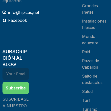
equitación
Grandes
jinetes
info@hipicas,net
Facebook
Instalaciones
hípicas
Mundo
ecuestre
SUBSCRIP
Raid
CIÓN AL
Razas de
BLOG
Caballos
Salto de
obstaculos
Subscribe
Salud
SUSCRÍBASE
Turf
A NUESTRO
Turismo