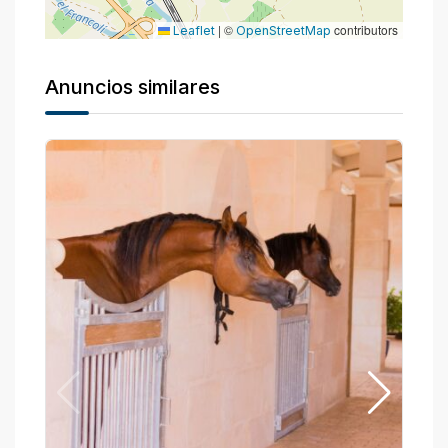
|
©
contributors
Leaflet
OpenStreetMap
Anuncios similares
P