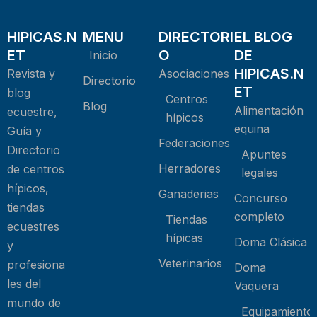
HIPICAS.N
MENU
DIRECTORI
EL BLOG
ET
O
DE
Inicio
HIPICAS.N
Revista y
Asociaciones
Directorio
ET
blog
Centros
Blog
Alimentación
ecuestre,
hípicos
equina
Guía y
Federaciones
Directorio
Apuntes
Herradores
de centros
legales
hípicos,
Ganaderias
Concurso
tiendas
completo
Tiendas
ecuestres
hípicas
Doma Clásica
y
Veterinarios
profesiona
Doma
les del
Vaquera
mundo de
Equipamiento