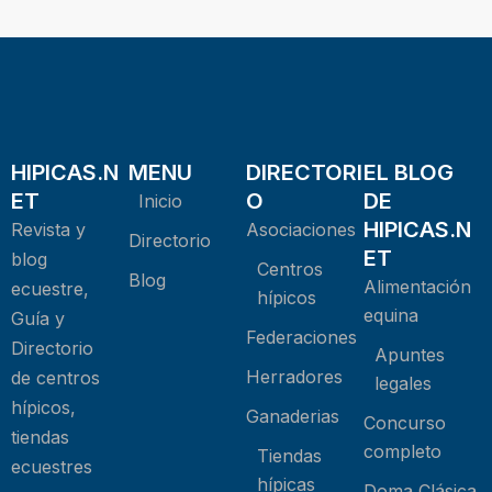
HIPICAS.N
MENU
DIRECTORI
EL BLOG
ET
O
DE
Inicio
HIPICAS.N
Revista y
Asociaciones
Directorio
ET
blog
Centros
Blog
Alimentación
ecuestre,
hípicos
equina
Guía y
Federaciones
Directorio
Apuntes
Herradores
de centros
legales
hípicos,
Ganaderias
Concurso
tiendas
completo
Tiendas
ecuestres
hípicas
Doma Clásica