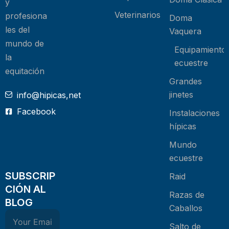
y
Veterinarios
profesiona
Doma
les del
Vaquera
mundo de
Equipamiento
la
ecuestre
equitación
Grandes
jinetes
info@hipicas,net
Facebook
Instalaciones
hípicas
Mundo
ecuestre
SUBSCRIP
Raid
CIÓN AL
Razas de
BLOG
Caballos
Salto de