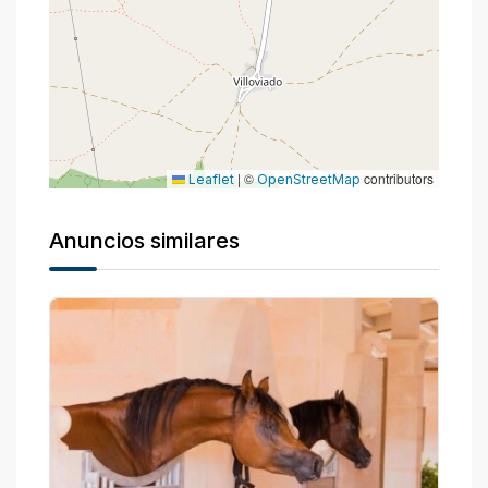
|
©
contributors
Leaflet
OpenStreetMap
Anuncios similares
P