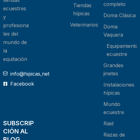
tiendas
completo
Tiendas
ecuestres
hípicas
Doma Clásica
y
Veterinarios
profesiona
Doma
les del
Vaquera
mundo de
Equipamiento
la
ecuestre
equitación
Grandes
jinetes
info@hipicas,net
Facebook
Instalaciones
hípicas
Mundo
ecuestre
SUBSCRIP
Raid
CIÓN AL
Razas de
BLOG