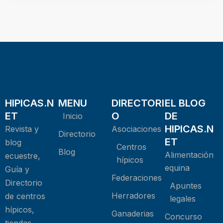
HIPICAS.N
MENU
DIRECTORI
EL BLOG
ET
O
DE
Inicio
HIPICAS.N
Revista y
Asociaciones
Directorio
ET
blog
Centros
Blog
Alimentación
ecuestre,
hípicos
equina
Guía y
Federaciones
Directorio
Apuntes
Herradores
de centros
legales
hípicos,
Ganaderias
Concurso