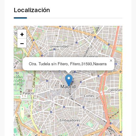
Localización
+
−
×
Ctra. Tudela s/n Fitero, Fitero,31593,Navarra