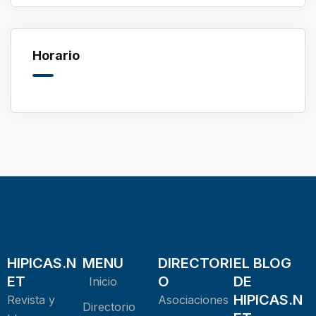
Horario
HIPICAS.N
MENU
DIRECTORI
EL BLOG
ET
O
DE
Inicio
HIPICAS.N
Revista y
Asociaciones
Directorio