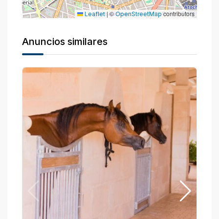
|
©
contributors
Leaflet
OpenStreetMap
Anuncios similares
P