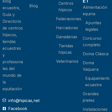
ET
blog
Centros
Blog
Alimentación
ecuestre,
hípicos
equina
Guía y
Federaciones
Directorio
Apuntes
Herradores
de centros
legales
hípicos,
Ganaderias
Concurso
tiendas
completo
Tiendas
ecuestres
hípicas
Doma Clásica
y
Veterinarios
profesiona
Doma
les del
Vaquera
mundo de
Equipamiento
la
ecuestre
equitación
Grandes
jinetes
info@hipicas,net
Facebook
Instalaciones