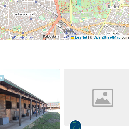
|
©
contr
Leaflet
OpenStreetMap
ar