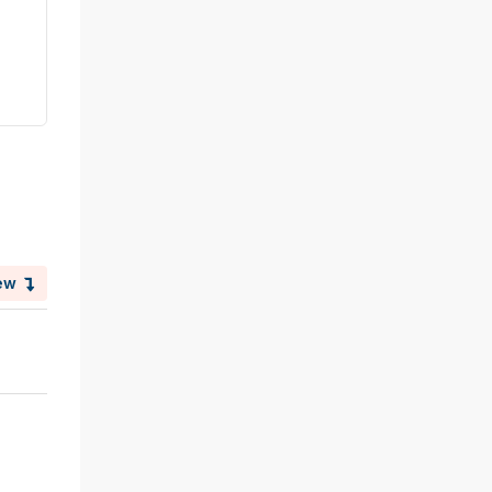
Club Hipico Villa Carmela
Y Lolo
Hace 9 meses
Centros Hípicos
ew