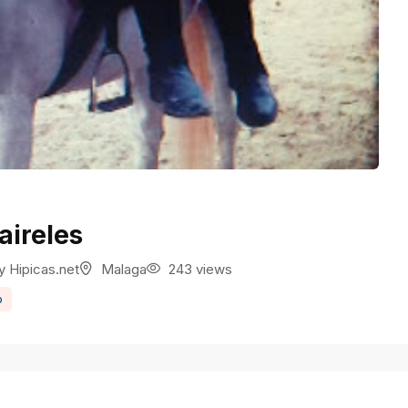
aireles
y
Hipicas.net
Malaga
243 views
o