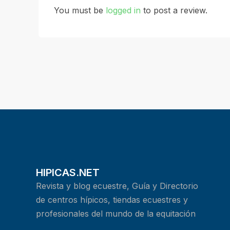
You must be
logged in
to post a review.
HIPICAS.NET
Revista y blog ecuestre, Guía y Directorio
de centros hípicos, tiendas ecuestres y
profesionales del mundo de la equitación