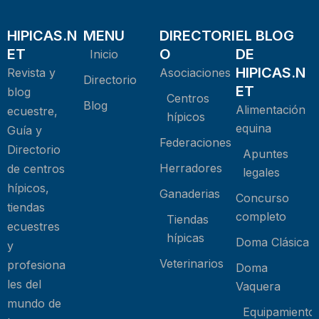
HIPICAS.N
MENU
DIRECTORI
EL BLOG
ET
O
DE
Inicio
HIPICAS.N
Revista y
Asociaciones
Directorio
ET
blog
Centros
Blog
Alimentación
ecuestre,
hípicos
equina
Guía y
Federaciones
Directorio
Apuntes
Herradores
de centros
legales
hípicos,
Ganaderias
Concurso
tiendas
completo
Tiendas
ecuestres
hípicas
Doma Clásica
y
Veterinarios
profesiona
Doma
les del
Vaquera
mundo de
Equipamiento