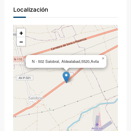
Localización
+
−
×
N - 502 Salobral, Aldealabad,5520,Avila