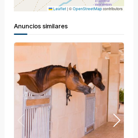
|
©
contributors
Leaflet
OpenStreetMap
Anuncios similares
P