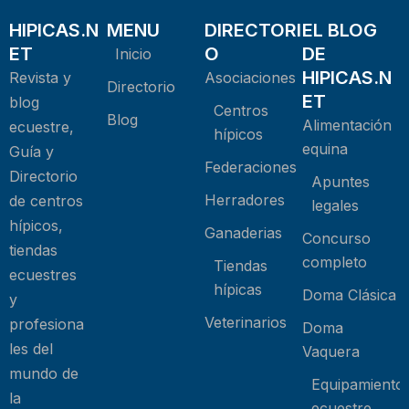
HIPICAS.N
MENU
DIRECTORI
EL BLOG
ET
O
DE
Inicio
HIPICAS.N
Revista y
Asociaciones
Directorio
ET
blog
Centros
Blog
Alimentación
ecuestre,
hípicos
equina
Guía y
Federaciones
Directorio
Apuntes
Herradores
de centros
legales
hípicos,
Ganaderias
Concurso
tiendas
completo
Tiendas
ecuestres
hípicas
Doma Clásica
y
Veterinarios
profesiona
Doma
les del
Vaquera
mundo de
Equipamiento
la
ecuestre