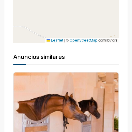
|
©
contributors
Leaflet
OpenStreetMap
Anuncios similares
P