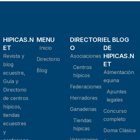
HIPICAS.N
MENU
DIRECTORI
EL BLOG
ET
O
DE
Inicio
HIPICAS.N
Revista y
Asociaciones
Directorio
ET
blog
Centros
Blog
Alimentación
ecuestre,
hípicos
equina
Guía y
Federaciones
Directorio
Apuntes
Herradores
de centros
legales
hípicos,
Ganaderias
Concurso
tiendas
completo
Tiendas
ecuestres
hípicas
Doma Clásica
y
Veterinarios