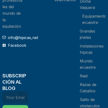
profesiona
Doma
les del
Vaquera
mundo de
Equipamiento
la
ecuestre
equitación
Grandes
jinetes
info@hipicas,net
Facebook
Instalaciones
hípicas
Mundo
ecuestre
SUBSCRIP
Raid
CIÓN AL
Razas de
BLOG
Caballos
Salto de
obstaculos