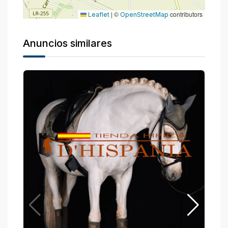
|
©
contributors
Leaflet
OpenStreetMap
Anuncios similares
M