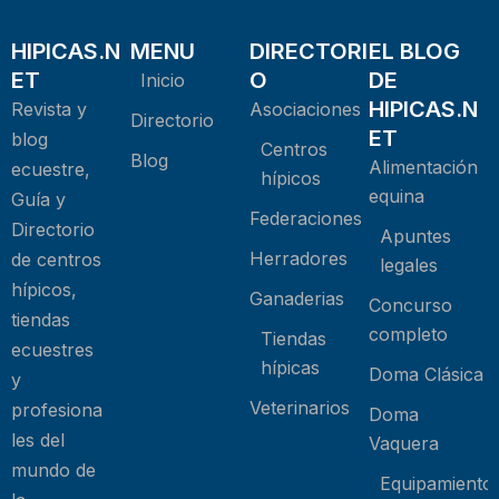
HIPICAS.N
MENU
DIRECTORI
EL BLOG
ET
O
DE
Inicio
HIPICAS.N
Revista y
Asociaciones
Directorio
ET
blog
Centros
Blog
Alimentación
ecuestre,
hípicos
equina
Guía y
Federaciones
Directorio
Apuntes
Herradores
de centros
legales
hípicos,
Ganaderias
Concurso
tiendas
completo
Tiendas
ecuestres
hípicas
Doma Clásica
y
Veterinarios
profesiona
Doma
les del
Vaquera
mundo de
Equipamiento