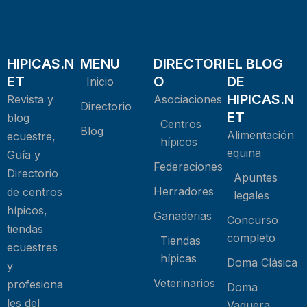
HIPICAS.N
MENU
DIRECTORI
EL BLOG
ET
O
DE
Inicio
HIPICAS.N
Revista y
Asociaciones
Directorio
ET
blog
Centros
Blog
Alimentación
ecuestre,
hípicos
equina
Guía y
Federaciones
Directorio
Apuntes
Herradores
de centros
legales
hípicos,
Ganaderias
Concurso
tiendas
completo
Tiendas
ecuestres
hípicas
Doma Clásica
y
Veterinarios
profesiona
Doma
les del
Vaquera