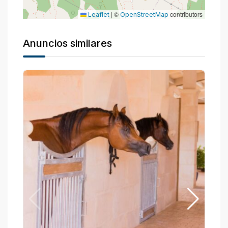
|
©
contributors
Leaflet
OpenStreetMap
Anuncios similares
P