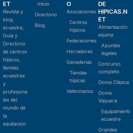
ET
O
DE
Inicio
HIPICAS.N
Revista y
Asociaciones
Directorio
ET
blog
Centros
Blog
Alimentación
ecuestre,
hípicos
equina
Guía y
Federaciones
Directorio
Apuntes
Herradores
de centros
legales
hípicos,
Ganaderias
Concurso
tiendas
completo
Tiendas
ecuestres
hípicas
Doma Clásica
y
Veterinarios
profesiona
Doma
les del
Vaquera
mundo de
Equipamiento
la
ecuestre
equitación
Grandes