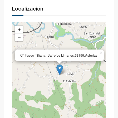
Localización
+
−
×
C/ Fueyo Tiñana, Barreros Limanes,33199,Asturias