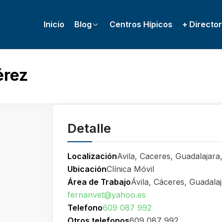
Inicio
Blog
Centros Hípicos
+ Director
érez
Detalle
Localización
Avila, Caceres, Guadalajar
Ubicación
Clínica Móvil
Área de Trabajo
Ávila, Cáceres, Guadala
fernanvet@yahoo.es
Telefono
609 087 992
Otros telefonos
609 087 992