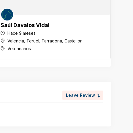
Saúl Dávalos Vidal
Anto
Hace 9 meses
Ha
Valencia
,
Teruel
,
Tarragona
,
Castellon
Cu
Veterinarios
Vet
Leave Review