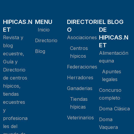
HIPICAS.N
MENU
DIRECTORI
EL BLOG
ET
O
DE
Inicio
HIPICAS.N
Revista y
Asociaciones
Directorio
ET
blog
Centros
Blog
Alimentación
ecuestre,
hípicos
equina
Guía y
Federaciones
Directorio
Apuntes
Herradores
de centros
legales
hípicos,
Ganaderias
Concurso
tiendas
completo
Tiendas
ecuestres
hípicas
Doma Clásica
y
Veterinarios
profesiona
Doma
les del
Vaquera