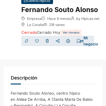
Centros Hípicos
Fernando Souto Alonso
Empresa
Hace 9 meses
by
Hipicas.net
La Coruña
218 views
Cerrado
Cerrado Hoy
Ver Horario
Mi
negocio
Descripción
Fernando Souto Alonso, centro hípico
en Aldea De Arriba, A (Santa Marta De Babio
– Bergondo), A Coruña / La Coruña