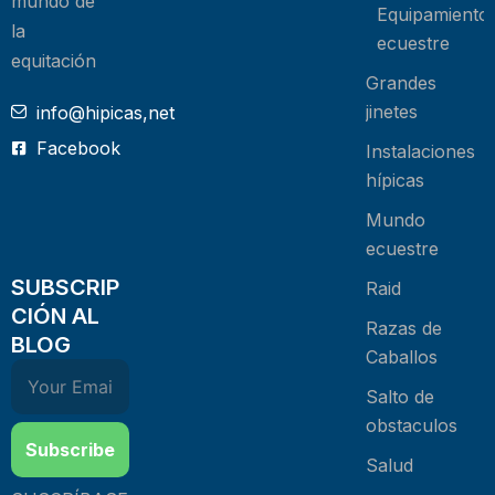
mundo de
Equipamiento
la
ecuestre
equitación
Grandes
jinetes
info@hipicas,net
Facebook
Instalaciones
hípicas
Mundo
ecuestre
SUBSCRIP
Raid
CIÓN AL
Razas de
BLOG
Caballos
Salto de
obstaculos
Subscribe
Salud