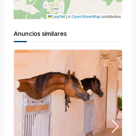
|
©
contributors
Leaflet
OpenStreetMap
Anuncios similares
P