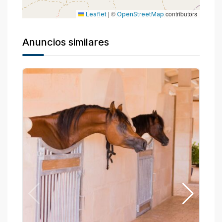
|
©
contributors
Leaflet
OpenStreetMap
Anuncios similares
P