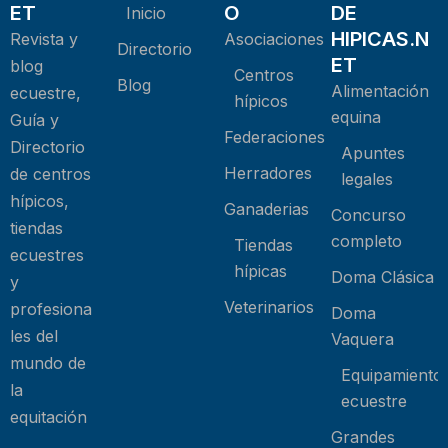
ET
O
DE
Inicio
HIPICAS.N
Revista y
Asociaciones
Directorio
ET
blog
Centros
Blog
Alimentación
ecuestre,
hípicos
equina
Guía y
Federaciones
Directorio
Apuntes
Herradores
de centros
legales
hípicos,
Ganaderias
Concurso
tiendas
completo
Tiendas
ecuestres
hípicas
Doma Clásica
y
Veterinarios
profesiona
Doma
les del
Vaquera
mundo de
Equipamiento
la
ecuestre
equitación
Grandes