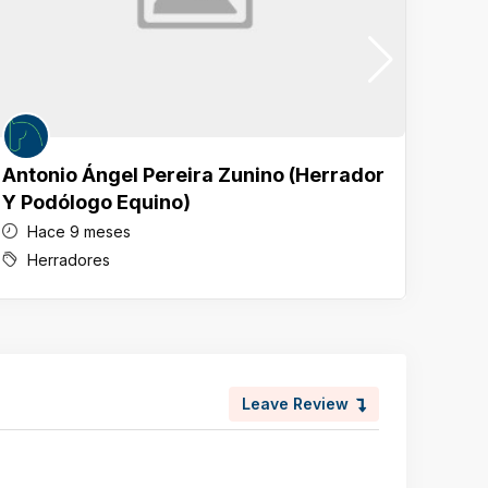
Antonio Ángel Pereira Zunino (Herrador
Herr
Y Podólogo Equino)
Ha
Hace 9 meses
He
Herradores
Leave Review