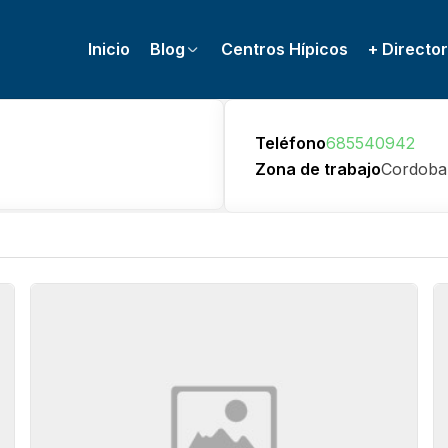
Inicio
Blog
Centros Hípicos
+ Director
Teléfono
685540942
Zona de trabajo
Cordoba