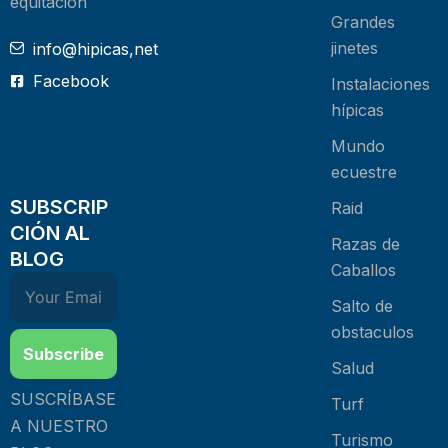
equitación
Grandes
jinetes
info@hipicas,net
Facebook
Instalaciones
hípicas
Mundo
ecuestre
SUBSCRIP
Raid
CIÓN AL
Razas de
BLOG
Caballos
Salto de
obstaculos
Subscribe
Salud
SUSCRÍBASE
Turf
A NUESTRO
Turismo