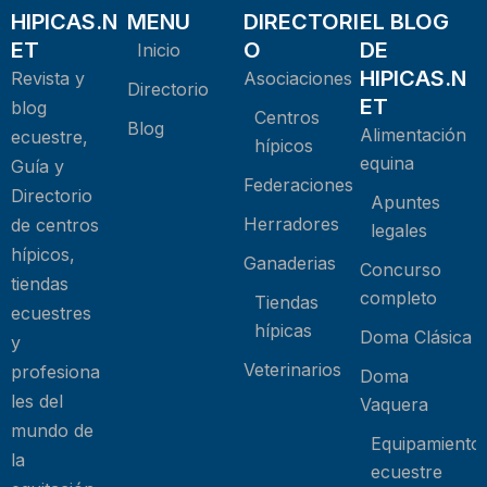
HIPICAS.N
MENU
DIRECTORI
EL BLOG
ET
O
DE
Inicio
HIPICAS.N
Revista y
Asociaciones
Directorio
ET
blog
Centros
Blog
Alimentación
ecuestre,
hípicos
equina
Guía y
Federaciones
Directorio
Apuntes
Herradores
de centros
legales
hípicos,
Ganaderias
Concurso
tiendas
completo
Tiendas
ecuestres
hípicas
Doma Clásica
y
Veterinarios
profesiona
Doma
les del
Vaquera
mundo de
Equipamiento
la
ecuestre