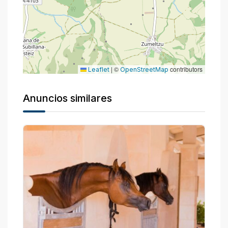
|
©
contributors
Leaflet
OpenStreetMap
Anuncios similares
P