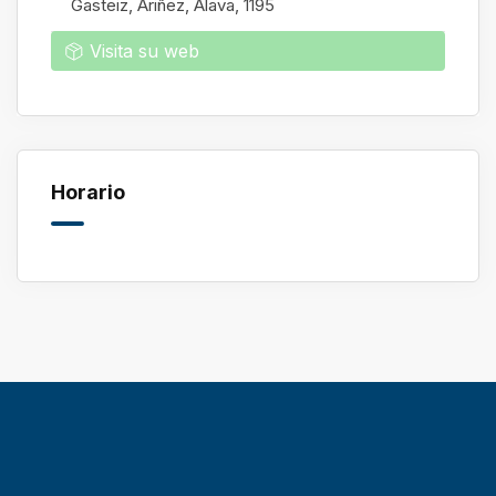
Gasteiz, Ariñez
,
Alava
,
1195
Visita su web
Horario