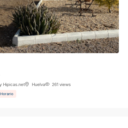
s
y
Hipicas.net
Huelva
261 views
 Horario