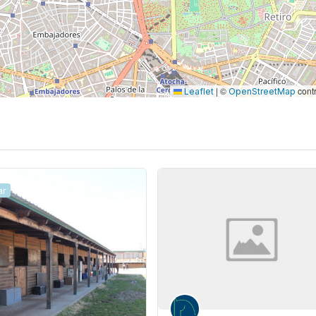
|
©
contr
Leaflet
OpenStreetMap
ar