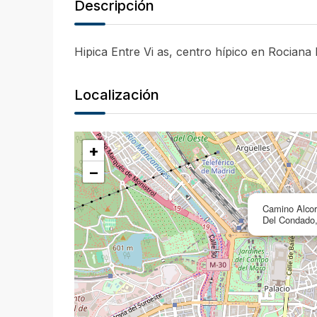
Descripción
Hipica Entre Vi as, centro hípico en Rocian
Localización
+
−
Camino Alcor
Del Condado