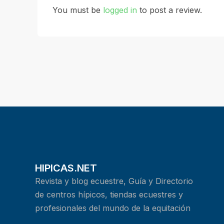
You must be
logged in
to post a review.
HIPICAS.NET
Revista y blog ecuestre, Guía y Directorio
de centros hípicos, tiendas ecuestres y
profesionales del mundo de la equitación