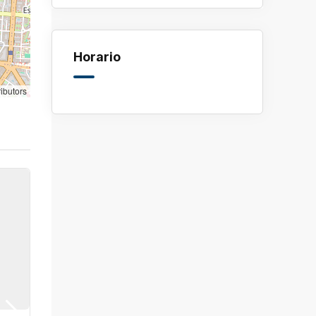
Horario
ibutors