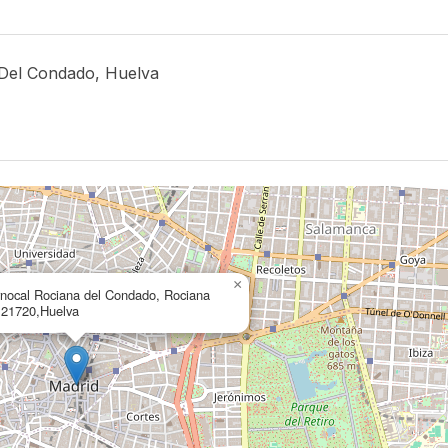
a Del Condado, Huelva
×
nocal Rociana del Condado, Rociana
,21720,Huelva