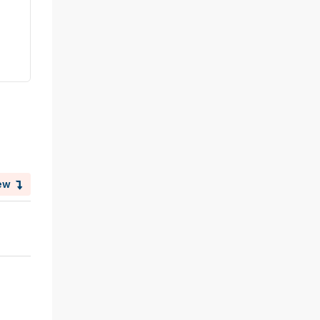
Club Hipico Villa Carmela
Y Lolo
Hace 9 meses
Centros Hípicos
ew