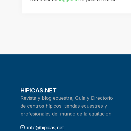
HIPICAS.NET
Revista y blog ecuestre, Guía y Directorio
de centros hípicos, tiendas ecuestres y
profesionales del mundo de la equitación
info@hipicas,net