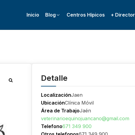
Inicio
Blog
Centros Hípicos
+ Director
Detalle
Localización
Jaen
Ubicación
Clínica Móvil
Área de Trabajo
Jaén
veterinarioequinojuancano@gmail.com
Telefono
671 349 900
Otros telefonos
671 349 900