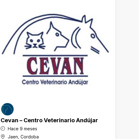
Cevan – Centro Veterinario Andújar
Saúl
Hace 9 meses
Ha
Jaen
,
Cordoba
Va