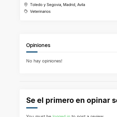
Toledo y Segovia
,
Madrid
,
Avila
Veterinarios
Opiniones
No hay opiniones!
Se el primero en opinar 
You must be
logged in
to post a review.