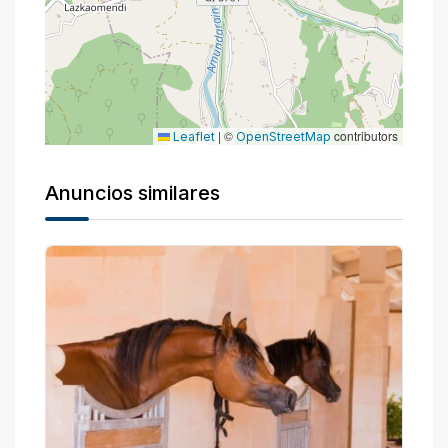
|
©
contributors
Leaflet
OpenStreetMap
Anuncios similares
P