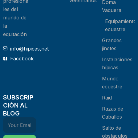
Veterinarios
profesiona
Doma
les del
Vaquera
mundo de
Equipamiento
la
ecuestre
equitación
Grandes
jinetes
info@hipicas,net
Facebook
Instalaciones
hípicas
Mundo
ecuestre
SUBSCRIP
Raid
CIÓN AL
Razas de
BLOG
Caballos
Salto de
obstaculos