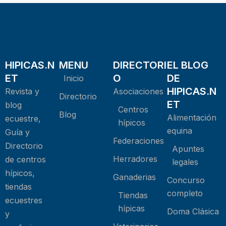
HIPICAS.N
MENU
DIRECTORI
EL BLOG
ET
O
DE
Inicio
HIPICAS.N
Revista y
Asociaciones
Directorio
ET
blog
Centros
Blog
Alimentación
ecuestre,
hípicos
equina
Guía y
Federaciones
Directorio
Apuntes
Herradores
de centros
legales
hípicos,
Ganaderias
Concurso
tiendas
completo
Tiendas
ecuestres
hípicas
Doma Clásica
y