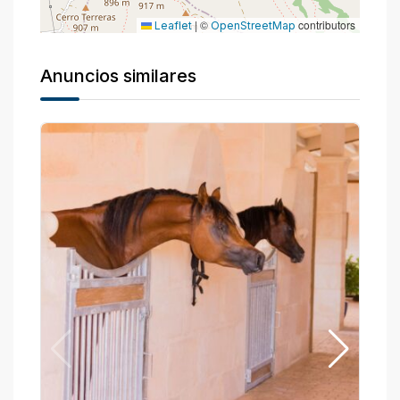
|
©
contributors
Leaflet
OpenStreetMap
Anuncios similares
P