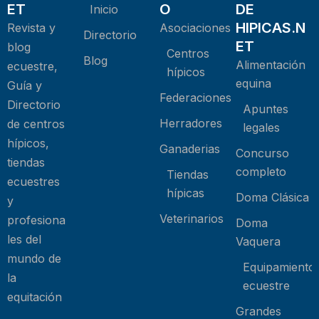
ET
O
DE
Inicio
HIPICAS.N
Revista y
Asociaciones
Directorio
ET
blog
Centros
Blog
Alimentación
ecuestre,
hípicos
equina
Guía y
Federaciones
Directorio
Apuntes
Herradores
de centros
legales
hípicos,
Ganaderias
Concurso
tiendas
completo
Tiendas
ecuestres
hípicas
Doma Clásica
y
Veterinarios
profesiona
Doma
les del
Vaquera
mundo de
Equipamiento
la
ecuestre
equitación
Grandes