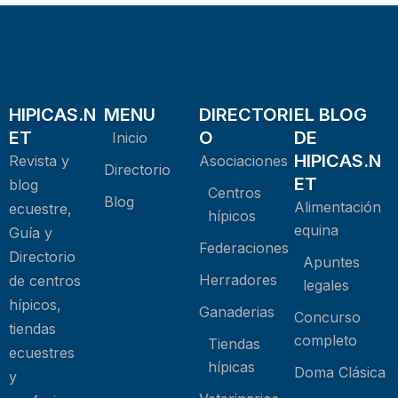
HIPICAS.N
MENU
DIRECTORI
EL BLOG
ET
O
DE
Inicio
HIPICAS.N
Revista y
Asociaciones
Directorio
ET
blog
Centros
Blog
Alimentación
ecuestre,
hípicos
equina
Guía y
Federaciones
Directorio
Apuntes
Herradores
de centros
legales
hípicos,
Ganaderias
Concurso
tiendas
completo
Tiendas
ecuestres
hípicas
Doma Clásica
y