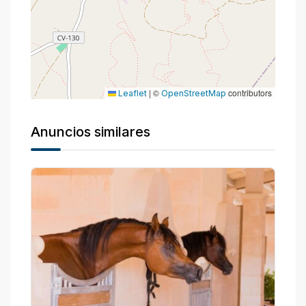
|
©
contributors
Leaflet
OpenStreetMap
Anuncios similares
P