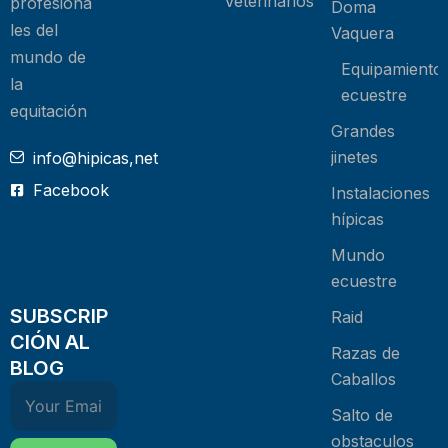
Veterinarios
profesiona
Doma
les del
Vaquera
mundo de
Equipamiento
la
ecuestre
equitación
Grandes
jinetes
info@hipicas,net
Facebook
Instalaciones
hípicas
Mundo
ecuestre
SUBSCRIP
Raid
CIÓN AL
Razas de
BLOG
Caballos
Salto de
obstaculos