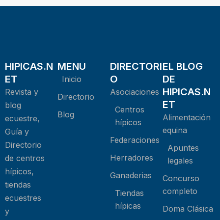
HIPICAS.N
MENU
DIRECTORI
EL BLOG
ET
O
DE
Inicio
HIPICAS.N
Revista y
Asociaciones
Directorio
ET
blog
Centros
Blog
Alimentación
ecuestre,
hípicos
equina
Guía y
Federaciones
Directorio
Apuntes
Herradores
de centros
legales
hípicos,
Ganaderias
Concurso
tiendas
completo
Tiendas
ecuestres
hípicas
Doma Clásica
y