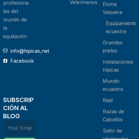
Veterinarios
profesiona
Doma
les del
Vaquera
mundo de
Equipamiento
la
ecuestre
equitación
Grandes
jinetes
info@hipicas,net
Facebook
Instalaciones
hípicas
Mundo
ecuestre
SUBSCRIP
Raid
CIÓN AL
Razas de
BLOG
Caballos
Salto de
obstaculos