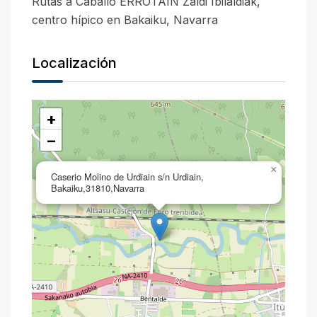
Rutas a Caballo ERROTAIN Zaldi Ibilaldiak,
centro hípico en Bakaiku, Navarra
Localización
+
−
×
Caserio Molino de Urdiain s/n Urdiain,
Bakaiku,31810,Navarra