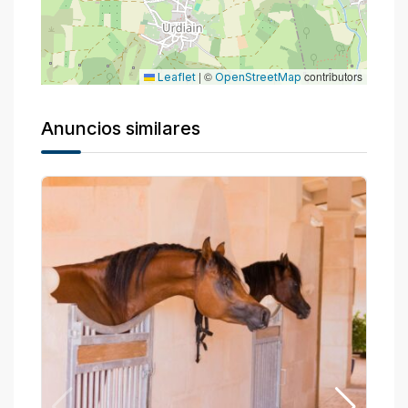
|
©
contributors
Leaflet
OpenStreetMap
Anuncios similares
P