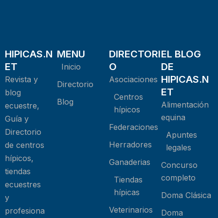
HIPICAS.N
MENU
DIRECTORI
EL BLOG
ET
O
DE
Inicio
HIPICAS.N
Revista y
Asociaciones
Directorio
ET
blog
Centros
Blog
Alimentación
ecuestre,
hípicos
equina
Guía y
Federaciones
Directorio
Apuntes
Herradores
de centros
legales
hípicos,
Ganaderias
Concurso
tiendas
completo
Tiendas
ecuestres
hípicas
Doma Clásica
y
Veterinarios
profesiona
Doma