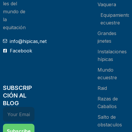
les del
Vaquera
mundo de
Equipamiento
la
ecuestre
equitación
Grandes
jinetes
info@hipicas,net
Facebook
Instalaciones
hípicas
Mundo
ecuestre
SUBSCRIP
Raid
CIÓN AL
Razas de
BLOG
Caballos
Salto de
obstaculos
Subscribe