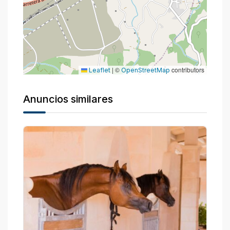
|
©
contributors
Leaflet
OpenStreetMap
Anuncios similares
P