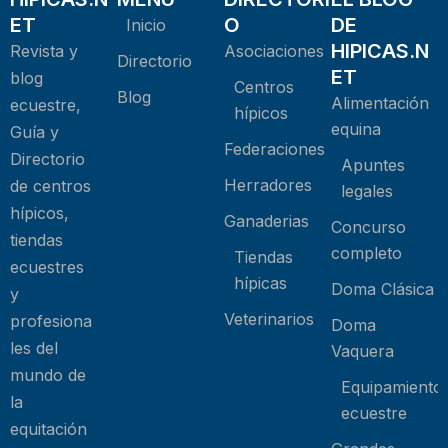
ET
O
DE
Inicio
HIPICAS.N
Revista y
Asociaciones
Directorio
ET
blog
Centros
Blog
Alimentación
ecuestre,
hípicos
equina
Guía y
Federaciones
Directorio
Apuntes
Herradores
de centros
legales
hípicos,
Ganaderias
Concurso
tiendas
completo
Tiendas
ecuestres
hípicas
Doma Clásica
y
Veterinarios
profesiona
Doma
les del
Vaquera
mundo de
Equipamiento
la
ecuestre
equitación