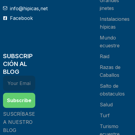
Grandes
jinetes
info@hipicas,net
Facebook
Instalaciones
hípicas
Mundo
ecuestre
SUBSCRIP
Raid
CIÓN AL
Razas de
BLOG
Caballos
Salto de
obstaculos
Subscribe
Salud
SUSCRÍBASE
Turf
A NUESTRO
Turismo
BLOG
ecuestre