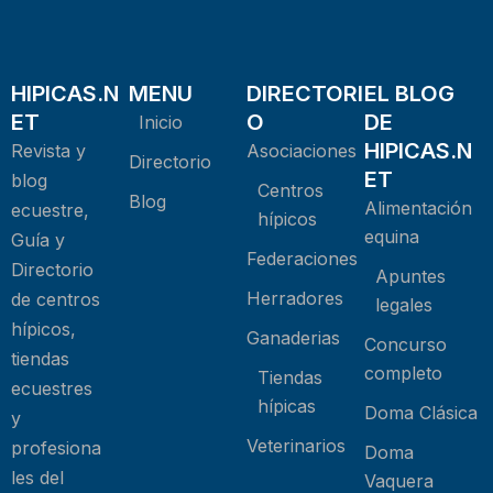
HIPICAS.N
MENU
DIRECTORI
EL BLOG
ET
O
DE
Inicio
HIPICAS.N
Revista y
Asociaciones
Directorio
ET
blog
Centros
Blog
Alimentación
ecuestre,
hípicos
equina
Guía y
Federaciones
Directorio
Apuntes
Herradores
de centros
legales
hípicos,
Ganaderias
Concurso
tiendas
completo
Tiendas
ecuestres
hípicas
Doma Clásica
y
Veterinarios
profesiona
Doma
les del
Vaquera