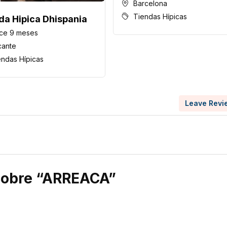
Barcelona
Tiendas Hípicas
da Hipica Dhispania
ce 9 meses
cante
endas Hípicas
Leave Revi
 sobre “ARREACA”