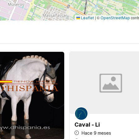
|
©
contr
Leaflet
OpenStreetMap
Caval - Li
Hace 9 meses