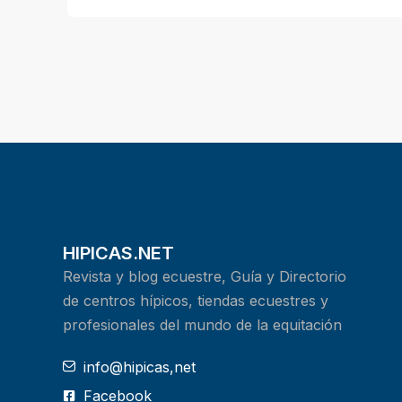
HIPICAS.NET
Revista y blog ecuestre, Guía y Directorio
de centros hípicos, tiendas ecuestres y
profesionales del mundo de la equitación
info@hipicas,net
Facebook