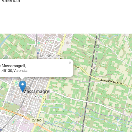
 Valencia
×
0 Massamagrell,
,46130,Valencia