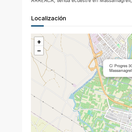
ARREACA, tienda ecuestre en Massamagrell,
Localización
+
−
C/ Progres 3
Massamagrell