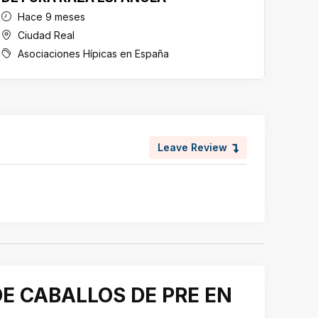
Hace 9 meses
Ha
Ciudad Real
Ja
Asociaciones Hípicas en España
As
Leave Review
 DE CABALLOS DE PRE EN