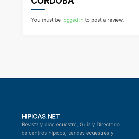
CÓRDOBA”
You must be
logged in
to post a review.
HIPICAS.NET
Revista y blog ecuestre, Guía y Directorio
de centros hípicos, tiendas ecuestres y