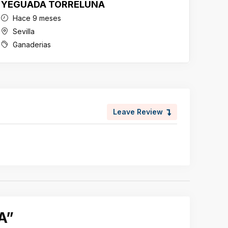
YEGUADA TORRELUNA
YEG
Hace 9 meses
Ha
Sevilla
Sev
Ganaderias
Ga
Leave Review
A”