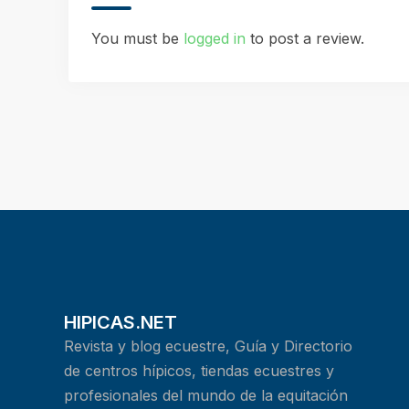
You must be
logged in
to post a review.
HIPICAS.NET
Revista y blog ecuestre, Guía y Directorio
de centros hípicos, tiendas ecuestres y
profesionales del mundo de la equitación