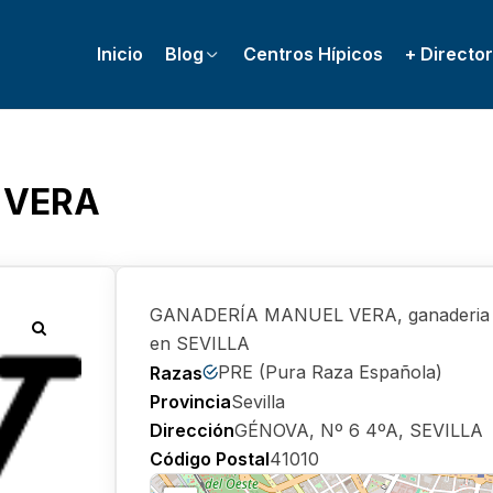
Inicio
Blog
Centros Hípicos
+ Director
 VERA
GANADERÍA MANUEL VERA, ganaderia de
en SEVILLA
PRE (Pura Raza Española)
Razas
Provincia
Sevilla
Dirección
GÉNOVA, Nº 6 4ºA, SEVILLA
Código Postal
41010