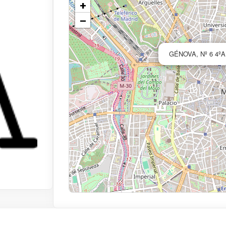
+
−
GÉNOVA, Nº 6 4ºA,