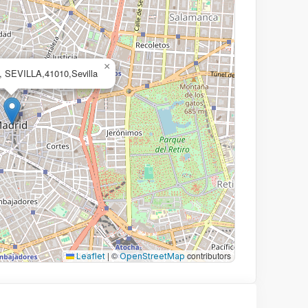
×
 SEVILLA,41010,Sevilla
|
©
contributors
Leaflet
OpenStreetMap