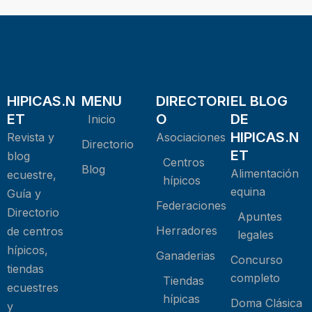
HIPICAS.N
MENU
DIRECTORI
EL BLOG
ET
O
DE
Inicio
HIPICAS.N
Revista y
Asociaciones
Directorio
ET
blog
Centros
Blog
Alimentación
ecuestre,
hípicos
equina
Guía y
Federaciones
Directorio
Apuntes
Herradores
de centros
legales
hípicos,
Ganaderias
Concurso
tiendas
completo
Tiendas
ecuestres
hípicas
Doma Clásica
y