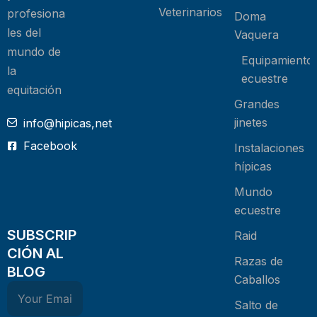
Veterinarios
profesiona
Doma
les del
Vaquera
mundo de
Equipamiento
la
ecuestre
equitación
Grandes
jinetes
info@hipicas,net
Facebook
Instalaciones
hípicas
Mundo
ecuestre
SUBSCRIP
Raid
CIÓN AL
Razas de
BLOG
Caballos
Salto de