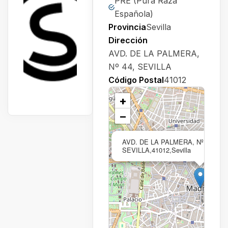
PRE (Pura Raza
Española)
Provincia
Sevilla
Dirección
AVD. DE LA PALMERA,
Nº 44, SEVILLA
Código Postal
41012
+
−
AVD. DE LA PALMERA, Nº 44,
SEVILLA,41012,Sevilla