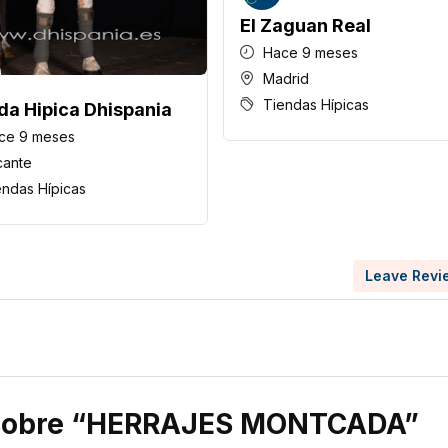
El Zaguan Real
Hace 9 meses
Madrid
Tiendas Hípicas
da Hipica Dhispania
ce 9 meses
cante
endas Hípicas
Leave Revi
r sobre “HERRAJES MONTCADA”