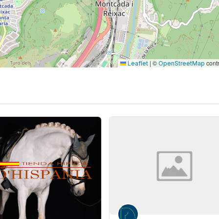
|
©
contr
Leaflet
OpenStreetMap