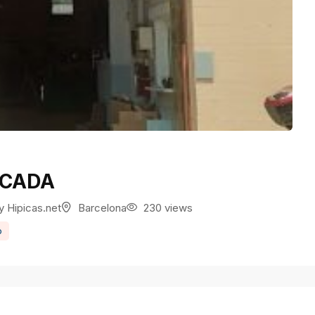
TCADA
y
Hipicas.net
Barcelona
230 views
o