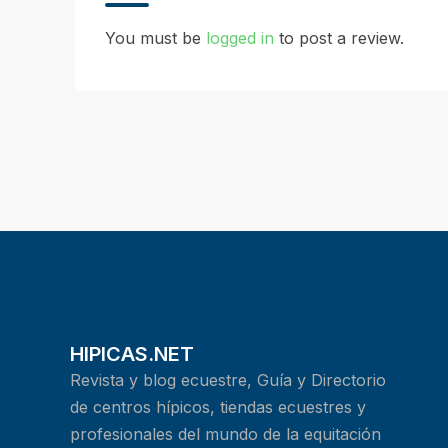
You must be
logged in
to post a review.
HIPICAS.NET
Revista y blog ecuestre, Guía y Directorio
de centros hípicos, tiendas ecuestres y
profesionales del mundo de la equitación