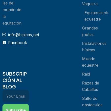
les del
Vaquera
mundo de
Equipamiento
la
ecuestre
equitación
Grandes
jinetes
info@hipicas,net
Facebook
Instalaciones
hípicas
Mundo
ecuestre
SUBSCRIP
Raid
CIÓN AL
Razas de
BLOG
Caballos
Salto de
obstaculos
Subscribe