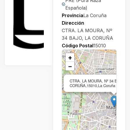
PRE (Pura Raza
Española)
Provincia
La Coruña
Dirección
CTRA. LA MOURA, Nº
34 BAJO, LA CORUÑA
Código Postal
15010
+
−
CTRA. LA MOURA, Nº 34 BAJO, L
CORUÑA,15010,La Coruña