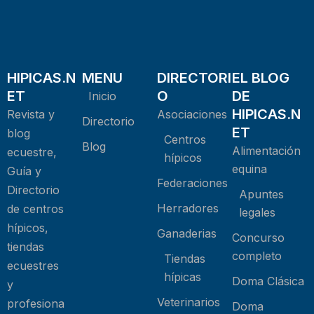
HIPICAS.N
MENU
DIRECTORI
EL BLOG
ET
O
DE
Inicio
HIPICAS.N
Revista y
Asociaciones
Directorio
ET
blog
Centros
Blog
Alimentación
ecuestre,
hípicos
equina
Guía y
Federaciones
Directorio
Apuntes
Herradores
de centros
legales
hípicos,
Ganaderias
Concurso
tiendas
completo
Tiendas
ecuestres
hípicas
Doma Clásica
y
Veterinarios
profesiona
Doma