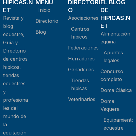
HIPICAS.N
MENU
DIRECTORI
EL BLOG
ET
O
DE
Inicio
HIPICAS.N
Revista y
Asociaciones
Directorio
ET
blog
Centros
Blog
Alimentación
ecuestre,
hípicos
equina
Guía y
Federaciones
Directorio
Apuntes
Herradores
de centros
legales
hípicos,
Ganaderias
Concurso
tiendas
completo
Tiendas
ecuestres
hípicas
Doma Clásica
y
Veterinarios
profesiona
Doma
les del
Vaquera
mundo de
Equipamiento
la
ecuestre
equitación