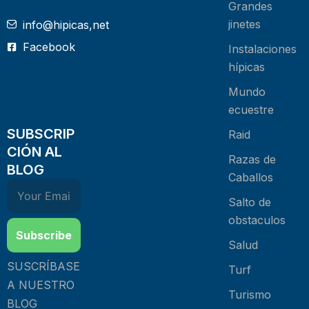
Grandes
jinetes
info@hipicas,net
Facebook
Instalaciones
hípicas
Mundo
ecuestre
SUBSCRIP
Raid
CIÓN AL
Razas de
BLOG
Caballos
Salto de
obstaculos
Subscribe
Salud
SUSCRÍBASE
Turf
A NUESTRO
Turismo
BLOG