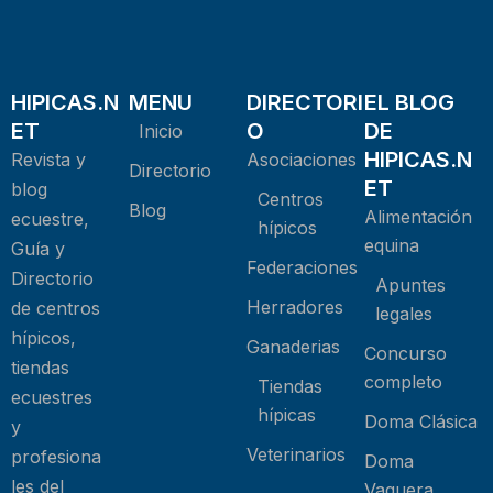
HIPICAS.N
MENU
DIRECTORI
EL BLOG
ET
O
DE
Inicio
HIPICAS.N
Revista y
Asociaciones
Directorio
ET
blog
Centros
Blog
Alimentación
ecuestre,
hípicos
equina
Guía y
Federaciones
Directorio
Apuntes
Herradores
de centros
legales
hípicos,
Ganaderias
Concurso
tiendas
completo
Tiendas
ecuestres
hípicas
Doma Clásica
y
Veterinarios
profesiona
Doma
les del
Vaquera