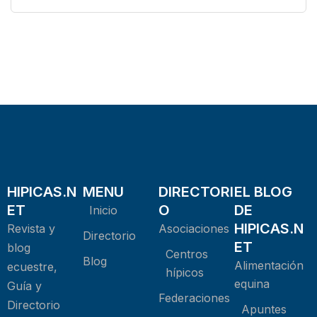
HIPICAS.N
MENU
DIRECTORI
EL BLOG
ET
O
DE
Inicio
HIPICAS.N
Revista y
Asociaciones
Directorio
ET
blog
Centros
Blog
Alimentación
ecuestre,
hípicos
equina
Guía y
Federaciones
Directorio
Apuntes