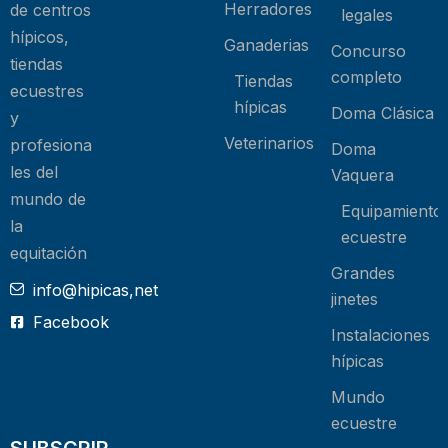
Herradores
de centros
legales
hípicos,
Ganaderias
Concurso
tiendas
completo
Tiendas
ecuestres
hípicas
Doma Clásica
y
Veterinarios
profesiona
Doma
les del
Vaquera
mundo de
Equipamiento
la
ecuestre
equitación
Grandes
info@hipicas,net
jinetes
Facebook
Instalaciones
hípicas
Mundo
ecuestre
SUBSCRIP