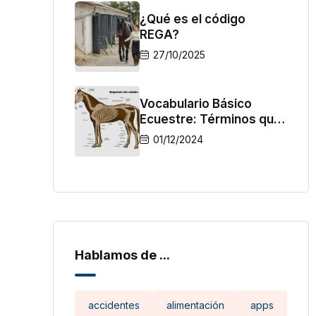
¿Qué es el código
REGA?
27/10/2025
Vocabulario Básico
Ecuestre: Términos que
Todo Jinete Debe
01/12/2024
Conocer
Hablamos de ...
accidentes
alimentación
apps