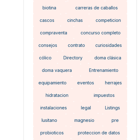
biotina
carreras de caballos
cascos
cinchas
competicion
compraventa
concurso completo
consejos
contrato
curiosidades
cólico
Directory
doma clásica
doma vaquera
Entrenamiento
equipamiento
eventos
herrajes
hidratacion
impuestos
instalaciones
legal
Listings
lusitano
magnesio
pre
probioticos
proteccion de datos