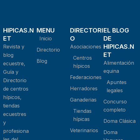
HIPICAS.N
MENU
DIRECTORI
EL BLOG
ET
O
DE
Inicio
HIPICAS.N
Revista y
Asociaciones
Directorio
ET
blog
Centros
Blog
Alimentación
ecuestre,
hípicos
equina
Guía y
Federaciones
Directorio
Apuntes
Herradores
de centros
legales
hípicos,
Ganaderias
Concurso
tiendas
completo
Tiendas
ecuestres
hípicas
Doma Clásica
y
Veterinarios
profesiona
Doma
les del