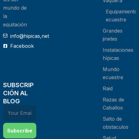
Vaquera
mundo de
Equipamiento
la
ecuestre
equitación
Grandes
info@hipicas,net
jinetes
Facebook
Instalaciones
hípicas
Mundo
ecuestre
SUBSCRIP
Raid
CIÓN AL
Razas de
BLOG
Caballos
Salto de
obstaculos
Subscribe
Salud