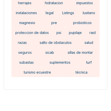
herrajes
hidratacion
impuestos
instalaciones
legal
Listings
lusitano
magnesio
pre
probioticos
proteccion de datos
psi
pupilaje
raid
razas
salto de obstaculos
salud
seguros
sicab
sillas de montar
subastas
suplementos
turf
turismo ecuestre
técnica