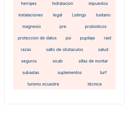
herrajes
hidratacion
impuestos
instalaciones
legal
Listings
lusitano
magnesio
pre
probioticos
proteccion de datos
psi
pupilaje
raid
razas
salto de obstaculos
salud
seguros
sicab
sillas de montar
subastas
suplementos
turf
turismo ecuestre
técnica