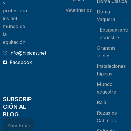
Doma Clásica
y
Veterinarios
profesiona
Doma
les del
Vaquera
mundo de
Equipamiento
la
ecuestre
equitación
Grandes
info@hipicas,net
jinetes
Facebook
Instalaciones
hípicas
Mundo
ecuestre
SUBSCRIP
Raid
CIÓN AL
Razas de
BLOG
Caballos