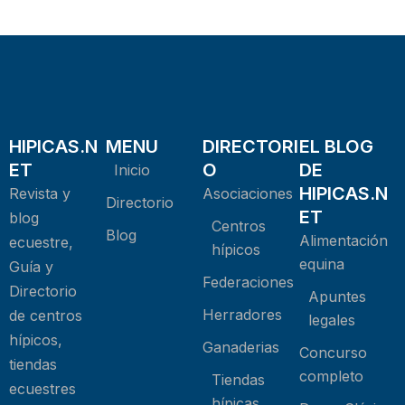
HIPICAS.N
MENU
DIRECTORI
EL BLOG
ET
O
DE
Inicio
HIPICAS.N
Revista y
Asociaciones
Directorio
ET
blog
Centros
Blog
Alimentación
ecuestre,
hípicos
equina
Guía y
Federaciones
Directorio
Apuntes
Herradores
de centros
legales
hípicos,
Ganaderias
Concurso
tiendas
completo
Tiendas
ecuestres
hípicas