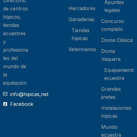
Directorio
Apuntes
Herradores
de centros
legales
hípicos,
Ganaderias
Concurso
tiendas
completo
Tiendas
ecuestres
hípicas
Doma Clásica
y
Veterinarios
profesiona
Doma
les del
Vaquera
mundo de
Equipamiento
la
ecuestre
equitación
Grandes
info@hipicas,net
jinetes
Facebook
Instalaciones
hípicas
Mundo
ecuestre