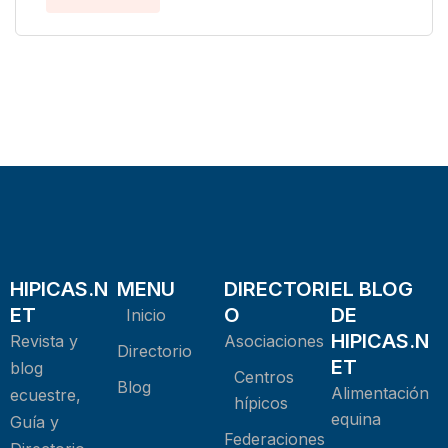
HIPICAS.N
MENU
DIRECTORI
EL BLOG
ET
O
DE
Inicio
HIPICAS.N
Revista y
Asociaciones
Directorio
ET
blog
Centros
Blog
Alimentación
ecuestre,
hípicos
equina
Guía y
Federaciones