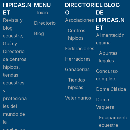
HIPICAS.N
MENU
DIRECTORI
EL BLOG
ET
O
DE
Inicio
HIPICAS.N
Revista y
Asociaciones
Directorio
ET
blog
Centros
Blog
Alimentación
ecuestre,
hípicos
equina
Guía y
Federaciones
Directorio
Apuntes
Herradores
de centros
legales
hípicos,
Ganaderias
Concurso
tiendas
completo
Tiendas
ecuestres
hípicas
Doma Clásica
y
Veterinarios
profesiona
Doma
les del
Vaquera
mundo de
Equipamiento
la
ecuestre
equitación