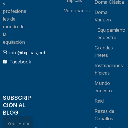
hípicas
Doma Clásica
y
Veterinarios
profesiona
Doma
les del
Vaquera
mundo de
Equipamiento
la
ecuestre
equitación
Grandes
info@hipicas,net
jinetes
Facebook
Instalaciones
hípicas
Mundo
ecuestre
SUBSCRIP
Raid
CIÓN AL
Razas de
BLOG
Caballos