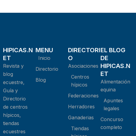
HIPICAS.N
MENU
DIRECTORI
EL BLOG
ET
O
DE
Inicio
HIPICAS.N
Revista y
Asociaciones
Directorio
ET
blog
Centros
Blog
Alimentación
ecuestre,
hípicos
equina
Guía y
Federaciones
Directorio
Apuntes
Herradores
de centros
legales
hípicos,
Ganaderias
Concurso
tiendas
completo
Tiendas
ecuestres